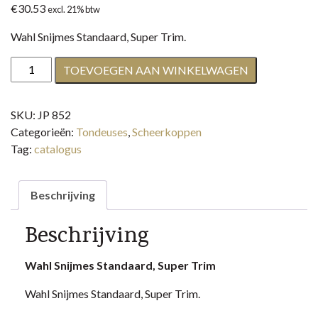
€
30.53
excl. 21% btw
Wahl Snijmes Standaard, Super Trim.
Wahl
TOEVOEGEN AAN WINKELWAGEN
Snijmes
Standaard,
SKU:
JP 852
Super
Categorieën:
Tondeuses
,
Scheerkoppen
Trim
Tag:
catalogus
aantal
Beschrijving
Beschrijving
Wahl Snijmes Standaard, Super Trim
Wahl Snijmes Standaard, Super Trim.