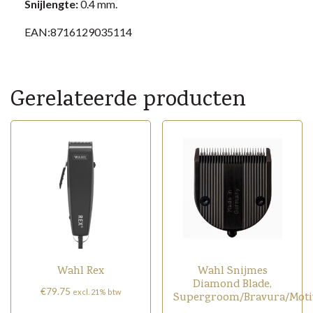
Snijlengte:
0.4 mm.
EAN:8716129035114
Gerelateerde producten
Wahl Rex
Wahl Snijmes
Diamond Blade,
€
79.75
excl. 21% btw
Supergroom/Bravura/Moti