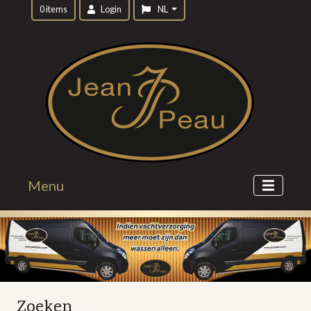
0 items
Login
NL
Menu
Zoeken