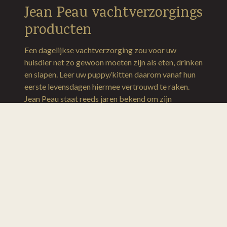
Jean Peau vachtverzorgings
producten
Een dagelijkse vachtverzorging zou voor uw
huisdier net zo gewoon moeten zijn als eten, drinken
en slapen. Leer uw puppy/kitten daarom vanaf hun
eerste levensdagen hiermee vertrouwd te raken.
Jean Peau staat reeds jaren bekend om zijn
kwalitatief hoogwaardige producten die ook
veelvuldig gebruikt worden voor huisdieren die zich
tijdens shows op hun best willen presenteren.
+31 (0) 45 - 30 30 340
E-MAIL