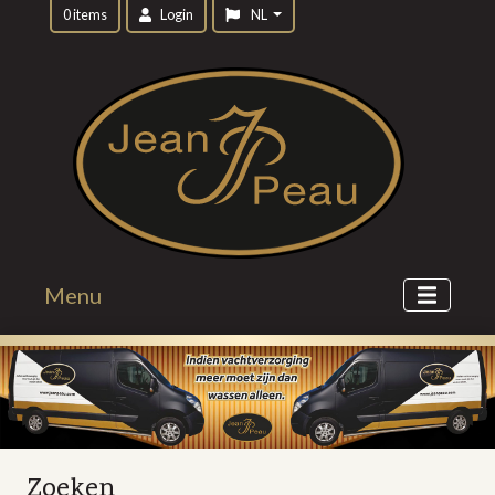
0 items
Login
NL
Menu
Zoeken