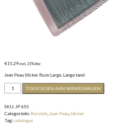
€
15.29
excl. 21% btw
Jean Peau Slicker Roze Large, Lange tand
Jean
TOEVOEGEN AAN WINKELWAGEN
Peau
Slicker
SKU:
JP 655
Roze
Categorieën:
Borstels
,
Jean Peau
,
Slicker
Large,
Tag:
catalogus
Lange
tand