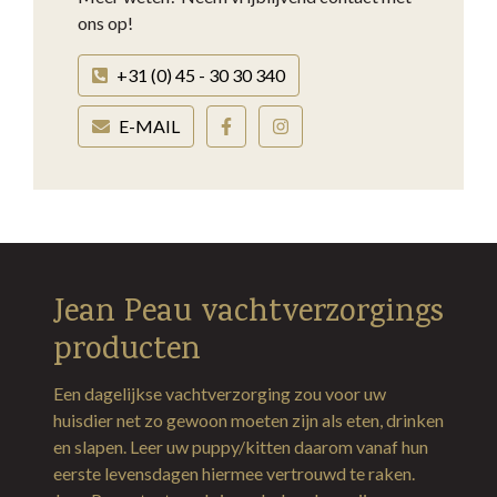
ons op!
+31 (0) 45 - 30 30 340
E-MAIL
Jean Peau vachtverzorgings
producten
Een dagelijkse vachtverzorging zou voor uw
huisdier net zo gewoon moeten zijn als eten, drinken
en slapen. Leer uw puppy/kitten daarom vanaf hun
eerste levensdagen hiermee vertrouwd te raken.