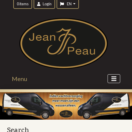
0 items
Login
EN
Menu
Search