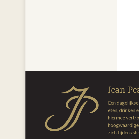
Jean Pe
Een dagelijkse
eten, drinken 
hiermee vertro
hoogwaardige 
zich tijdens s