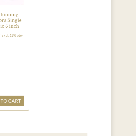
Thinning
ors Single
tic 6 inch
7
excl. 21% btw
 TO CART