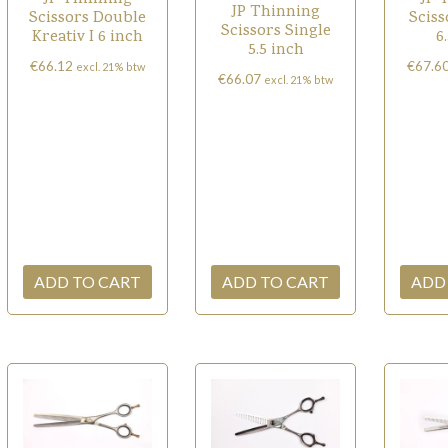
JP Thinning
Scissors Double
Sciss
Scissors Single
Kreativ I 6 inch
6
5.5 inch
€
66.12
€
67.6
excl. 21% btw
€
66.07
excl. 21% btw
ADD TO CART
ADD TO CART
ADD