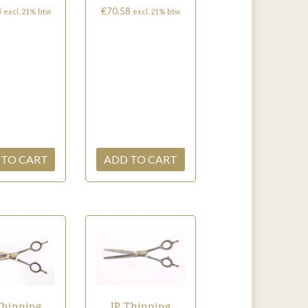
3
€
70.58
excl. 21% btw
excl. 21% btw
 TO CART
ADD TO CART
Thinning
JP Thinning