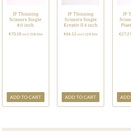
JP Thinning
JP Thinning
JP 
Scissors Single
Scissors Single
Sciss
8.0 inch
Kreativ II 6 inch
Plas
€
70.58
€
66.12
€
27.2
excl. 21% btw
excl. 21% btw
ADD TO CART
ADD TO CART
ADD