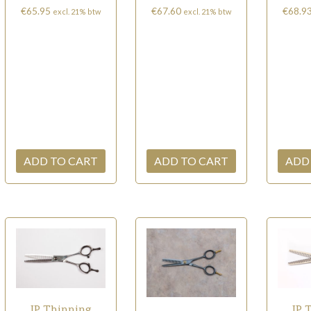
€
65.95
€
67.60
€
68.9
excl. 21% btw
excl. 21% btw
ADD TO CART
ADD TO CART
ADD
JP Thinning
JP 