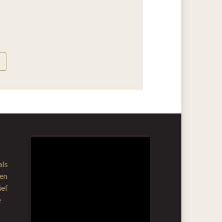
als
gen
ief
e