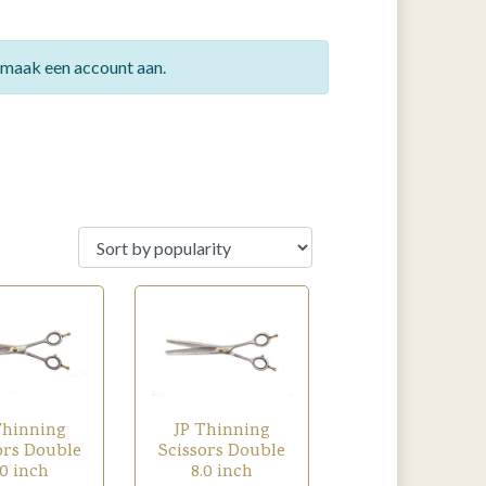
f maak een account aan.
Thinning
JP Thinning
ors Double
Scissors Double
.0 inch
8.0 inch