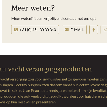
Meer weten?
Meer weten? Neem vrijblijvend contact met ons op!
+31 (0) 45 - 30 30 340
E-MAIL
au vachtverzorgingsproducten
 vachtverzorging zou voor uw huisdier net zo gewoon moeten zijn 
en slapen. Leer uw puppy/kitten daarom vanaf hun eerste levensda
uwd te raken. Jean Peau staat reeds jaren bekend om zijn kwalitat
producten die ook veelvuldig gebruikt worden voor huisdieren di
hows op hun best willen presenteren.