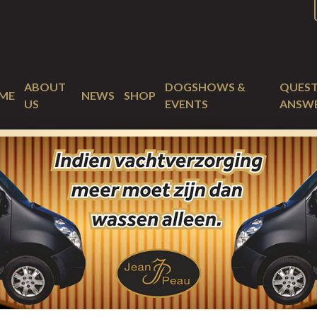
ABOUT
DOGSHOWS &
QUEST
ME
NEWS
SHOP
US
EVENTS
ANSW