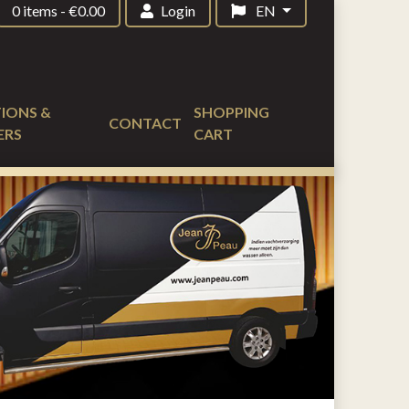
0 items
-
€
0.00
Login
EN
IONS &
SHOPPING
CONTACT
ERS
CART