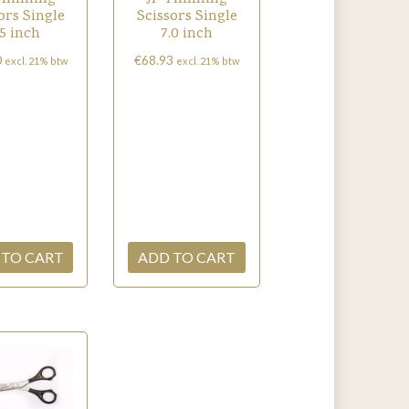
ors Single
Scissors Single
.5 inch
7.0 inch
0
€
68.93
excl. 21% btw
excl. 21% btw
 TO CART
ADD TO CART