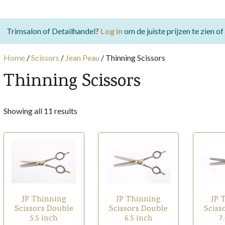
Trimsalon of Detailhandel?
Log in
om de juiste prijzen te zien o
Home
/
Scissors
/
Jean Peau
/
Thinning Scissors
Thinning Scissors
Sorted
Showing all 11 results
by
popularity
JP Thinning
JP Thinning
JP 
Scissors Double
Scissors Double
Sciss
5.5 inch
6.5 inch
7