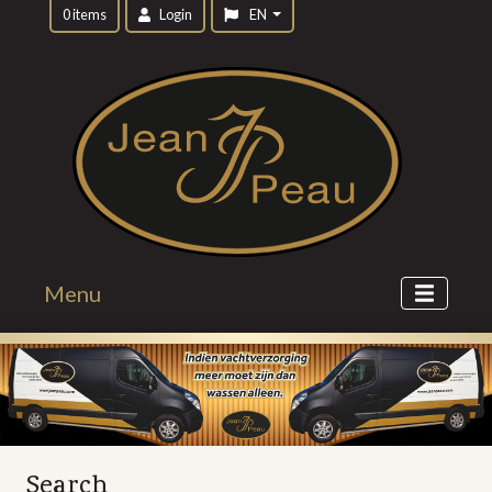
0 items
Login
EN
Menu
Search