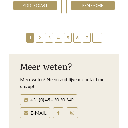
ADD TO CART
READ MORE
1
2
3
4
5
6
7
→
Meer weten?
Meer weten? Neem vrijblijvend contact met
ons op!
+31 (0) 45 - 30 30 340
E-MAIL