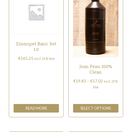
Emmipet Basic Set
1.0
€
165.21
excl. 21% btw
Jean Peau 100%
Clean
Price
€
19.83
–
€
57.02
excl. 21%
range:
btw
€19.83
This
through
product
€57.02
READ MORE
SELECT OPTIONS
has
multiple
variants.
The