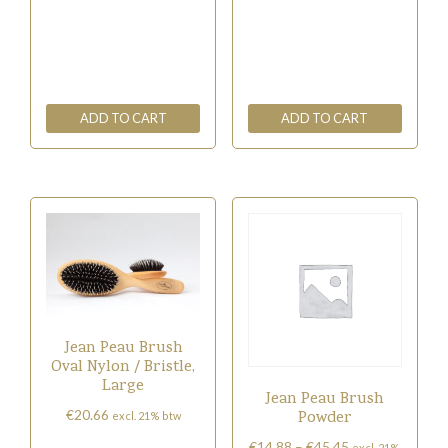
ADD TO CART
ADD TO CART
Jean Peau Brush
Oval Nylon / Bristle,
Large
Jean Peau Brush
€
20.66
Powder
excl. 21% btw
Price
€
14.88
–
€
45.45
excl. 21%