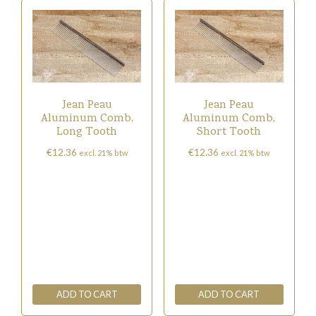
options
may
be
chosen
on
the
Jean Peau
Jean Peau
product
Aluminum Comb,
Aluminum Comb,
Long Tooth
Short Tooth
page
€
12.36
€
12.36
excl. 21% btw
excl. 21% btw
ADD TO CART
ADD TO CART