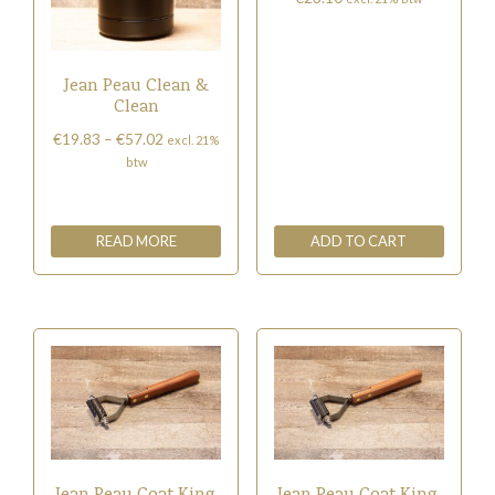
Jean Peau Clean &
Clean
Price
€
19.83
–
€
57.02
excl. 21%
range:
btw
€19.83
through
€57.02
READ MORE
ADD TO CART