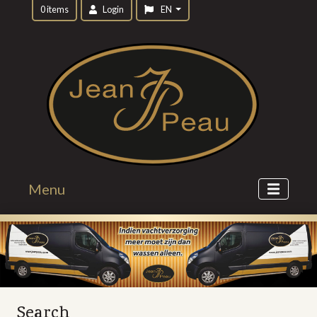
0 items
Login
EN
Menu
Search