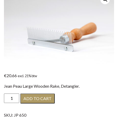
€
20.66
excl. 21% btw
Jean Peau Large Wooden Rake, Detangler.
Jean
ADD TO CART
Peau
Large
SKU:
JP 650
Wooden