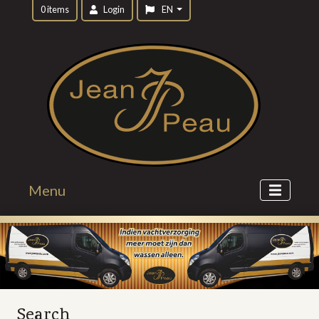
0 items
Login
EN
Menu
Search